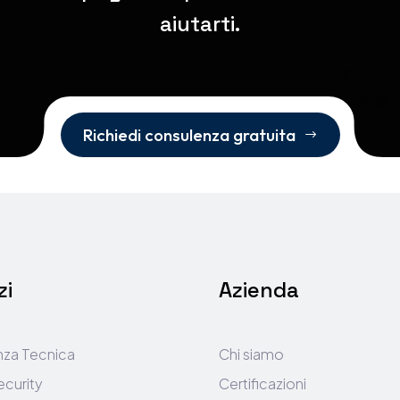
aiutarti.
Richiedi consulenza gratuita
$
zi
Azienda
nza Tecnica
Chi siamo
curity
Certificazioni