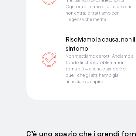
Ogni ora di fermo è fatturato che
non entra: lo trattiamo con
l'urgenza che merita.
Risolviamo la causa, non il
sintomo
Non mettiamo cerotti. Andiamo a
fondo finché il problema non
torna più — anche quando è di
quelli che gli altri hanno già
rinunciato a capire.
C'è uno spazio che i grandi for