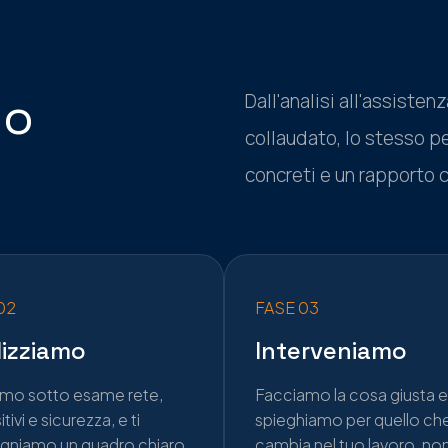
do
Dall'analisi all'assiste
collaudato, lo stesso per
concreti e un rapporto c
02
FASE 03
lizziamo
Interveniamo
amo sotto esame rete,
Facciamo la cosa giusta e 
tivi e sicurezza, e ti
spieghiamo per quello ch
gniamo un quadro chiaro
cambia nel tuo lavoro, non