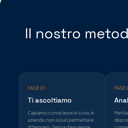
Il nostro meto
FASE 01
FASE 
Ti ascoltiamo
Ana
Capiamo come lavori e cosa, in
Metti
azienda, non si può permettere
disposi
di fermarsi. Senza dare niente
conse