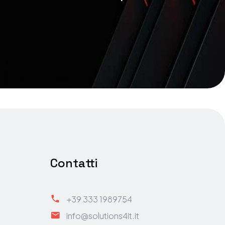
Contatti

+39 333 1989754

info@solutions4it.it