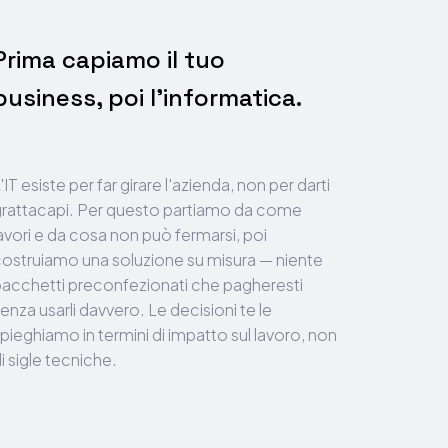
Prima capiamo il tuo
business, poi l'informatica.
'IT esiste per far girare l'azienda, non per darti
rattacapi. Per questo partiamo da come
avori e da cosa non può fermarsi, poi
ostruiamo una soluzione su misura — niente
acchetti preconfezionati che pagheresti
enza usarli davvero. Le decisioni te le
pieghiamo in termini di impatto sul lavoro, non
i sigle tecniche.