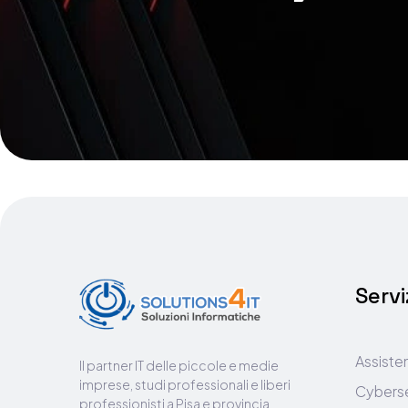
Servi
Assiste
Il partner IT delle piccole e medie
imprese, studi professionali e liberi
Cyberse
professionisti a Pisa e provincia.