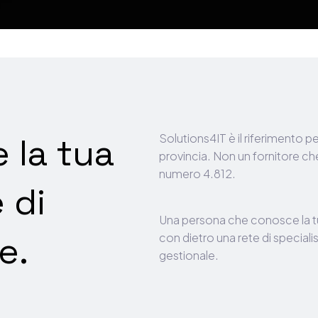
e la tua
Solutions4IT
è
il
riferimento
pe
provincia.
Non
un
fornitore
ch
numero
4.812.
 di
Una
persona
che
conosce
la
t
e.
con
dietro
una
rete
di
specialis
gestionale.