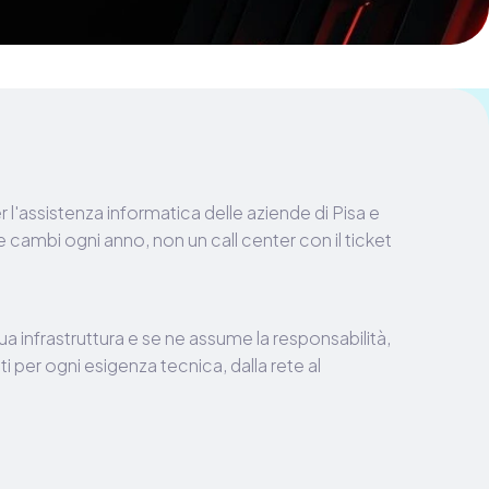
r
l'assistenza
informatica
delle
aziende
di
Pisa
e
e
cambi
ogni
anno,
non
un
call
center
con
il
ticket
ua
infrastruttura
e
se
ne
assume
la
responsabilità,
ti
per
ogni
esigenza
tecnica,
dalla
rete
al