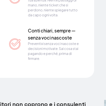
mano, niente ticket che si
perdono, niente spiegare tutto
da capo ogni volta.
Conti chiari, sempre —
senza voci nascoste
Preventivi senza voci nascoste e
decisioni motivate. Sai cosa stai
pagando e perché, prima di
firmare.
nitori non coprono e i consulenti